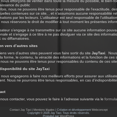
nous efforçons de vérifier dans toute la mesure du possible, le bien-f
aissance du public
fois, nous ne pouvons être tenus pour responsable de l’exactitude, de
uelles contenues sur ce site, , et n’assumons aucune responsabilité relat
mations par les lecteurs. L’utilisateur est seul responsable de l’utilisation 
nous réservons le droit de modifier à tout moment les présentes info
lisateur s’engage à ne transmettre sur ce site aucune information pouvan
nale et s’engage à ce titre à ne pas divulguer via ce site des information
c ou diffamatoires.
en vers d’autres sites
iens vers d’autres sites peuvent vous faire sortir du site
JayTaxi
. Nous
la forme, le contenu, la véracité des informations et la fonction de ces 
t nous ne pouvons être tenus pour responsables du contenu de ces site
disponibilité du site JayTaxi
nous engageons à faire nos meilleurs efforts pour assurer aux utilisateu
t. Nous ne pourrons être tenus responsables, en cas d’indisponibilité
act
nous contacter, vous pouvez le faire à l’adresse suivante via le
formula
Contact Jay Taxi
|
Mentions légales
| Création et développement
Webconcept
Copyright
©
2026 Jay Taxi. Tous droits réservés.
Propulsé par
WordPress