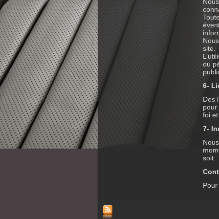
Nous 
conn
Toute
évent
infor
Nous 
site.
L’uti
ou pé
publi
6- Li
Des l
pour 
foi e
7- In
Nous 
momen
soit.
Cont
Pour 