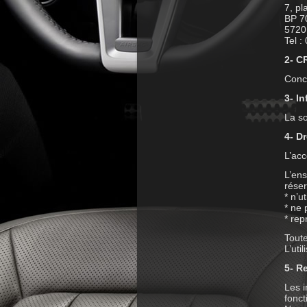
7, pl
BP 7
5720
Tel :
2- C
Conce
3- In
La so
4- Dr
L’acc
L’ens
réser
* n’u
* ne 
* rep
Toute
L’uti
5- R
Les i
fonct