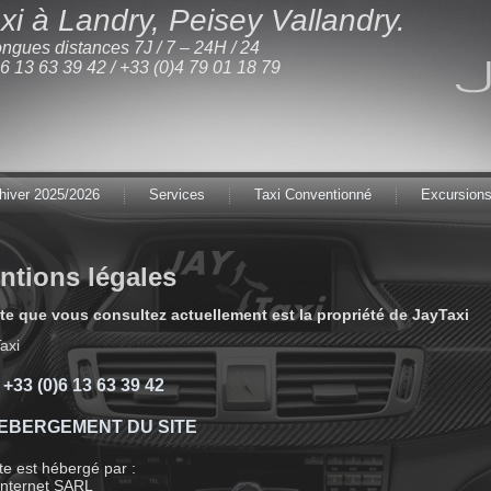
xi à Landry, Peisey Vallandry.
longues distances 7J / 7 – 24H / 24
)6 13 63 39 42 / +33 (0)4 79 01 18 79
 hiver 2025/2026
Services
Taxi Conventionné
Excursion
ntions légales
ite que vous consultez actuellement est la propriété de
JayTaxi
axi
: +33 (0)6 13 63 39 42
HEBERGEMENT DU SITE
te est hébergé par :
Internet SARL