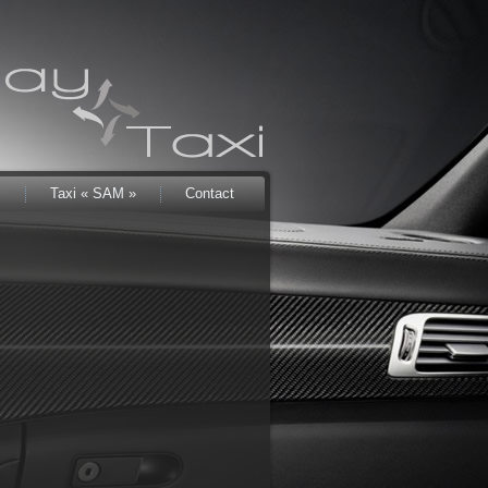
s
Taxi « SAM »
Contact