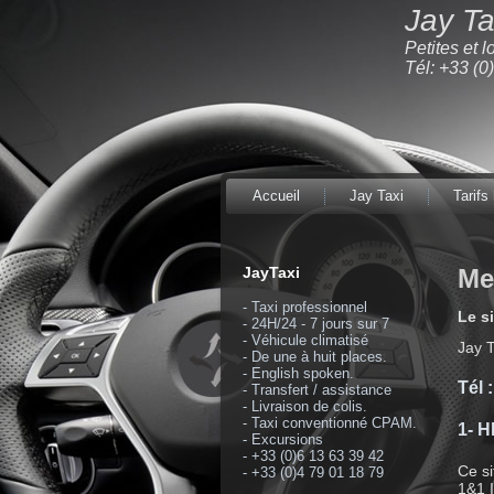
Jay Ta
Petites et 
Tél: +33 (0
Accueil
Jay Taxi
Tarifs
JayTaxi
Me
- Taxi professionnel
Le s
- 24H/24 - 7 jours sur 7
- Véhicule climatisé
Jay T
- De une à huit places.
- English spoken.
Tél 
- Transfert / assistance
- Livraison de colis.
- Taxi conventionné CPAM.
1- 
- Excursions
- +33 (0)6 13 63 39 42
Ce si
- +33 (0)4 79 01 18 79
1&1 