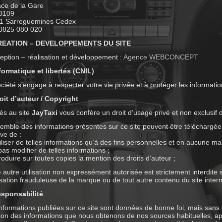
ace de la Gare
0109
1 Sarreguemines Cedex
 0825 080 020
REATION – DEVELOPPEMENTS DU SITE
ption – réalisation et développement :
Agence WEBCONCEPT
formatique et libertés (CNIL)
ciété s’engage à respecter votre vie privée et à protéger les informat
oit d’auteur / Copyright
ès au site
JayTaxi
vous confère un droit d’usage privé et non exclusif d
emble des informations présentes sur ce site peuvent être téléchargée
ve de :
tiliser de telles informations qu’à des fins personnelles et en aucune m
pas modifier de telles informations ;
roduire sur toutes copies la mention des droits d’auteur ;
 autre utilisation non expressément autorisée est strictement interdite 
lisation frauduleuse de la marque ou de tout autre contenu du site intern
esponsabilité
nformations publiées sur ce site sont données de bonne foi, mais sans 
ion des informations que nous obtenons de nos sources habituelles, apr